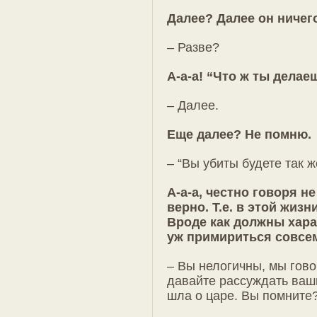
Далее? Далее он ничего
– Разве?
А-а-а! “Что ж ты делае
– Далее.
Еще далее? Не помню.
– “Вы убиты будете так ж
А-а-а, честно говоря н
верно. Т.е. в этой жизн
Вроде как должны хара
уж примириться совсе
– Вы нелогичны, мы гов
давайте рассуждать ваш
шла о царе. Вы помните