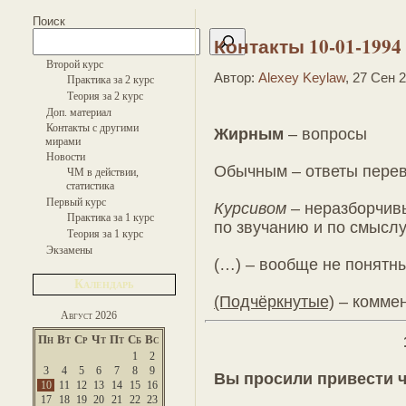
Поиск
Контакты 10-01-1994
Второй курс
Автор:
Alexey Keylaw
, 27 Сен 
Практика за 2 курс
Теория за 2 курс
Доп. материал
Контакты с другими
Жирным
– вопросы
мирами
Новости
Обычным – ответы пере
ЧМ в действии,
статистика
Первый курс
Курсивом
– неразборчив
Практика за 1 курс
по звучанию и по смысл
Теория за 1 курс
Экзамены
(…) – вообще не понятн
Календарь
(Подчёркнутые)
– комме
Август 2026
Пн
Вт
Ср
Чт
Пт
Сб
Вс
1
2
3
4
5
6
7
8
9
Вы просили привести ч
10
11
12
13
14
15
16
17
18
19
20
21
22
23