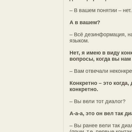
– В вашем понятии – нет.
А в вашем?
– Всё дезинформация, н
языком.
Нет, я имею в виду ко
вопросы, когда вы нам
– Вам отвечали неконкр
Конкретно – это когда, 
конкретно.
– Вы вели тот диалог?
А-а-а, это он вел так д
– Вы ранее вели так диа
(
прим.
т.е. первые конта