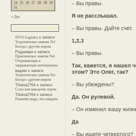
– Вы правы.
24
25
26
27
28
29
30
31
Я не расслышал.
« Дек
– Вы правы. Дайте счет.
Свежие комментарии
к записи
INVS Logistics
1,2,3
Теоретическое занятие №1
Беседа с другим миром
Раданира
к записи
– Вы правы.
Практическое занятие №4.
Открывающая и
Так, кажется, я нашел 
закрывающая пентаграммы
вадим
к записи
этом? Это Олег, так?
Теоретическое занятие №1
Беседа с другим миром
– Вы убеждены?
Titiana2764
к записи
Сглаз или наведение порчи
Titiana2764
к записи
Да. Он рулевой.
Развитие мира, что ожидать.
– Он изменил вашу жизн
Да
– Вы ищете четвертого?