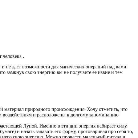
 человека .
 и не даст возможности для магических операций над вами.
 что замкнув свою энергию вы не получаете ее извне и тем
угой материал природного происхождения. Хочу отметить, что
ким воздействиям и расположены к долгому запоминанию
растающей Луной. Именно в эти дни энергия набирает силу.
умаге) и начать задавать его форму, проговаривая про себя то,
в в него свою энергию. Можно провести маленький ритуал и