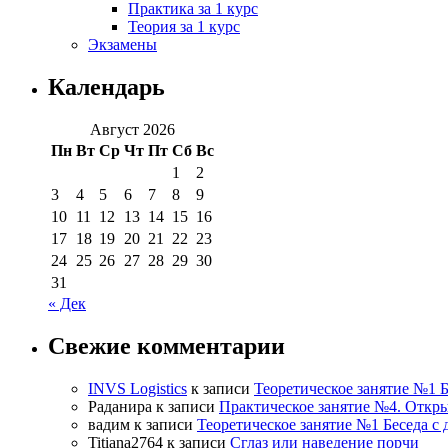
Практика за 1 курс
Теория за 1 курс
Экзамены
Календарь
Август 2026
Пн
Вт
Ср
Чт
Пт
Сб
Вс
1
2
3
4
5
6
7
8
9
10
11
12
13
14
15
16
17
18
19
20
21
22
23
24
25
26
27
28
29
30
31
« Дек
Свежие комментарии
INVS Logistics
к записи
Теоретическое занятие №1 
Раданира
к записи
Практическое занятие №4. Отк
вадим
к записи
Теоретическое занятие №1 Беседа с
Titiana2764
к записи
Сглаз или наведение порчи