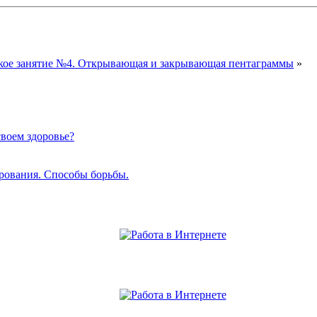
кое занятие №4. Открывающая и закрывающая пентаграммы
»
своем здоровье?
рования. Способы борьбы.