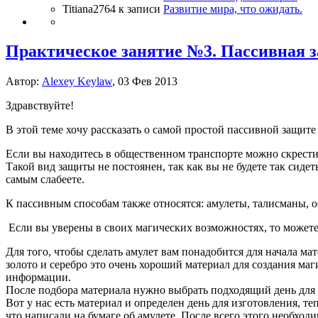
Titiana2764
к записи
Развитие мира, что ожидать.
Практическое занятие №3. Пассивная з
Автор:
Alexey Keylaw
, 03 Фев 2013
Здравствуйте!
В этой теме хочу рассказать о самой простой пассивной защите
Если вы находитесь в общественном транспорте можно скрестит
Такой вид защиты не постоянен, так как вы не будете так сиде
самым слабеете.
К пассивным способам также относятся: амулеты, талисманы, о
Если вы уверены в своих магических возможностях, то можете 
Для того, чтобы сделать амулет вам понадобится для начала ма
золото и серебро это очень хороший материал для создания ма
информации.
После подбора материала нужно выбрать подходящий день для и
Вот у нас есть материал и определен день для изготовления, те
что написали на бумаге об амулете. После всего этого необход