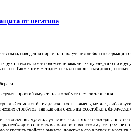
ащита от негатива
 от сглаза, наведения порчи или получения любой информации от
ь руки и ноги, такое положение замкнет вашу энергию по кругу
ть вечно. Также этим методом нельзя пользоваться долго, потому
береги.
сделать простой амулет, но это займет немало терпения.
териал. Это может быть: дерево, кость, камень, металл, либо др
гических атрибутов, так как они очень износостойки к физичес
зготовления амулета, лучше всего для этого подходят дни с воз
перь необходимо описать возможности вашего амулета (лучше на б
имо закрепить свойства амулета, подержав его в руках и вдохну